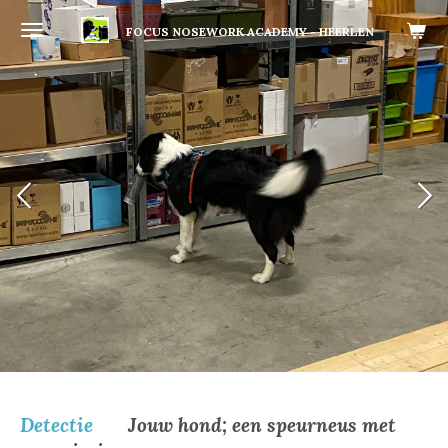
Ga
FOCUS NOSEWORK ACADEMY - HEERLEN
direct
naar
de
hoofdinhoud
Detectie
Jouw hond; een speurneus met